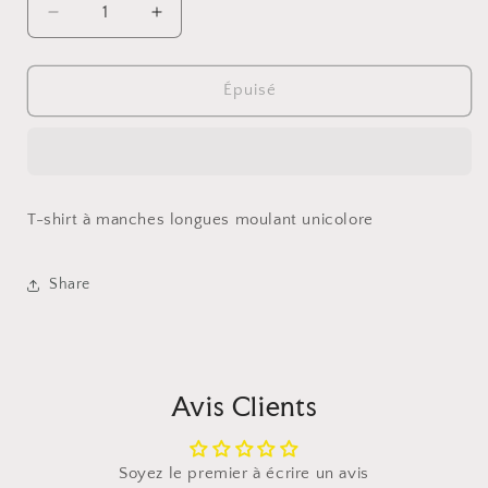
Réduire
Augmenter
la
la
quantité
quantité
de
de
Épuisé
T-
T-
shirt
shirt
à
à
manches
manches
longues
longues
T-shirt à manches longues moulant unicolore
moulant
moulant
unicolore
unicolore
Share
Avis Clients
Soyez le premier à écrire un avis