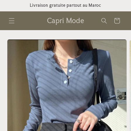
et
Livraison gratuite partout au Maroc
passer
au
contenu
Capri Mode
Panier
Passer aux
informations
produits