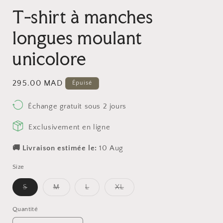
T-shirt à manches
longues moulant
unicolore
Prix
295.00 MAD
Épuisé
habituel
Échange gratuit
sous 2 jours
Exclusivement
en ligne
🚚 Livraison estimée le:
10 Aug
Size
Variante
Variante
Variante
Variante
S
M
L
XL
épuisée
épuisée
épuisée
épuisée
ou
ou
ou
ou
indisponible
indisponible
indisponible
indisponible
Quantité